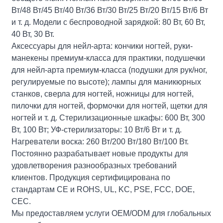
Вт/48 Вт/45 Вт/40 Вт/36 Вт/30 Вт/25 Вт/20 Вт/15 Вт/6 Вт
и т. д. Модели с беспроводной зарядкой: 80 Вт, 60 Вт,
40 Вт, 30 Вт.
Аксессуары для нейл-арта: кончики ногтей, руки-
манекены премиум-класса для практики, подушечки
для нейл-арта премиум-класса (подушки для рук/ног,
регулируемые по высоте); лампы для маникюрных
станков, сверла для ногтей, ножницы для ногтей,
пилочки для ногтей, формочки для ногтей, щетки для
ногтей и т. д. Стерилизационные шкафы: 600 Вт, 300
Вт, 100 Вт; УФ-стерилизаторы: 10 Вт/6 Вт и т. д.
Нагреватели воска: 260 Вт/200 Вт/180 Вт/100 Вт.
Постоянно разрабатывает новые продукты для
удовлетворения разнообразных требований
клиентов. Продукция сертифицирована по
стандартам CE и ROHS, UL, KC, PSE, FCC, DOE,
CEC.
Мы предоставляем услуги OEM/ODM для глобальных