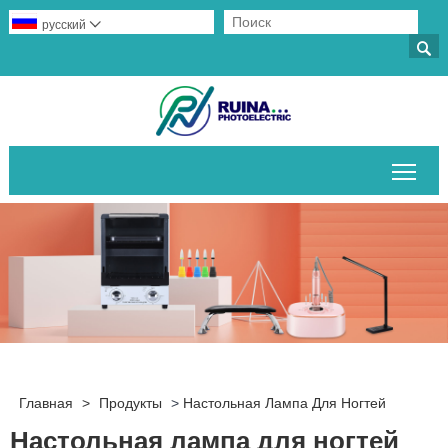
русский


Пер
Главная
>
Продукты
>
Настольная Лампа Для Ногтей
Настольная лампа для ногтей