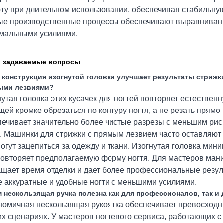
оту при длительном использовании, обеспечивая стабильну
ые производственные процессы обеспечивают выравнивание
мальными усилиями.
о задаваемые вопросы
к конструкция изогнутой головки улучшает результаты стриж
ыми лезвиями?
утая головка этих кусачек для ногтей повторяет естественн
щей кромке обрезаться по контуру ногтя, а не резать прям
печивает значительно более чистые разрезы с меньшим рис
х. Машинки для стрижки с прямым лезвием часто оставляют 
огут зацепиться за одежду и ткани. Изогнутая головка мини
повторяет предполагаемую форму ногтя. Для мастеров мани
ащает время отделки и дает более профессиональные резул
е аккуратные и удобные ногти с меньшими усилиями.
м нескользящая ручка полезна как для профессионалов, так 
номичная нескользящая рукоятка обеспечивает превосходны
х сценариях. У мастеров ногтевого сервиса, работающих с 