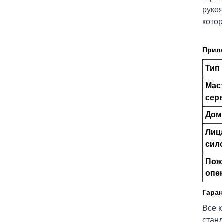
руко
кото
Прил
Тип
Мас
сер
Дом
Лиц
сил
Пож
опе
Гаран
Все к
стан