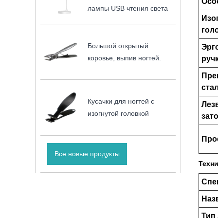
Осо
лампы USB чтения света
Изо
гол
Большой открытый
Эрг
коровье, выпив ногтей.
руч
Пре
ста
Кусачки для ногтей с
Лез
изогнутой головкой
зат
Про
Все новые продукты
Техни
Спе
Наз
Тип