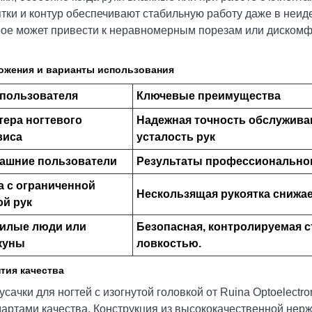
ятки и контур обеспечивают стабильную работу даже в неид
рое может привести к неравномерным порезам или дискомф
ожения и варианты использования
 пользователя
Ключевые преимущества
тера ногтевого
Надежная точность обслуживан
виса
усталость рук
ашние пользователи
Результаты профессиональног
а с ограниченной
Нескользящая рукоятка снижае
ой рук
илые люди или
Безопасная, контролируемая с
куны
ловкостью.
тия качества
усачки для ногтей с изогнутой головкой от Ruina Optoelectr
дартами качества. Конструкция из высококачественной нерж