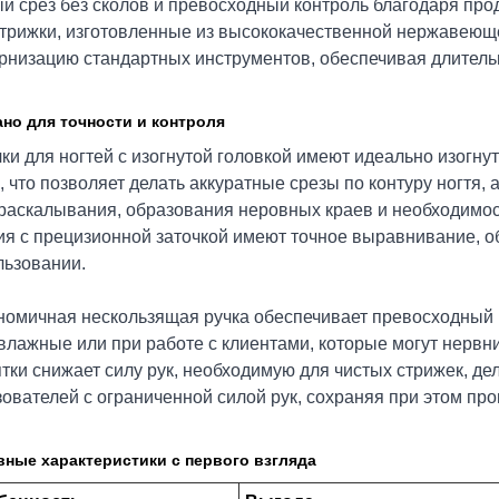
ый срез без сколов и превосходный контроль благодаря пр
стрижки, изготовленные из высококачественной нержавеющ
рнизацию стандартных инструментов, обеспечивая длительн
но для точности и контроля
чки для ногтей с изогнутой головкой имеют идеально изогн
, что позволяет делать аккуратные срезы по контуру ногтя, 
 раскалывания, образования неровных краев и необходимос
ия с прецизионной заточкой имеют точное выравнивание, о
льзовании.
номичная нескользящая ручка обеспечивает превосходный 
влажные или при работе с клиентами, которые могут нервни
ятки снижает силу рук, необходимую для чистых стрижек, д
зователей с ограниченной силой рук, сохраняя при этом пр
ные характеристики с первого взгляда