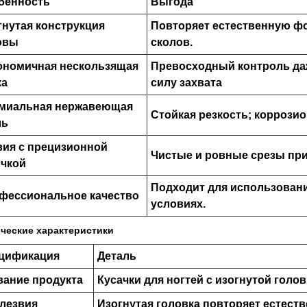
бенность
Выгода
гнутая конструкция
Повторяет естественную фо
овы
сколов.
ономичная нескользящая
Превосходный контроль да
ка
силу захвата
миальная нержавеющая
Стойкая резкость; коррози
ль
вия с прецизионной
Чистые и ровные срезы при
очкой
Подходит для использован
фессиональное качество
условиях.
ческие характеристики
цификация
Деталь
вание продукта
Кусачки для ногтей с изогнутой голо
 лезвия
Изогнутая головка повторяет естеств