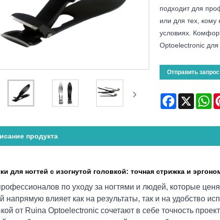
подходит для про
или для тех, кому
условиях. Комфорт
Optoelectronic дл
Отправить запрос
Facebook
X
Wh
исание продукта
ки для ногтей с изогнутой головкой: точная стрижка и эргон
рофессионалов по уходу за ногтями и людей, которые ценят
й напрямую влияет как на результаты, так и на удобство ис
кой от Ruina Optoelectronic сочетают в себе точность про