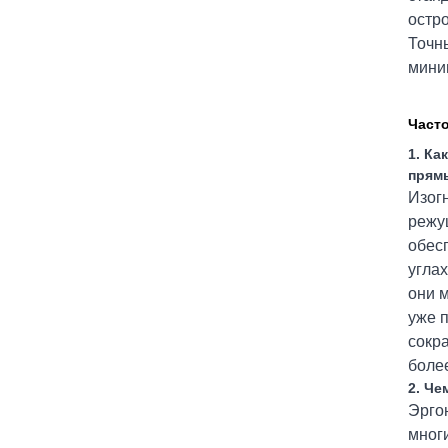
остр
Точн
мини
Част
1. Ка
прям
Изогн
режу
обес
угла
они м
уже 
сокр
боле
2. Че
Эрго
многи