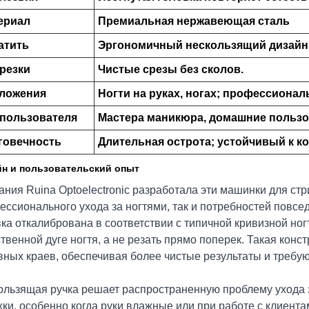
ериал
Премиальная нержавеющая сталь
атить
Эргономичный нескользящий дизайн
 резки
Чистые срезы без сколов.
ложения
Ногти на руках, ногах; профессиона
 пользователя
Мастера маникюра, домашние пользов
говечность
Длительная острота; устойчивый к к
йн и пользовательский опыт
ния Ruina Optoelectronic разработала эти машинки для стр
ессионального ухода за ногтями, так и потребностей повсе
ка откалибрована в соответствии с типичной кривизной ног
твенной дуге ногтя, а не резать прямо поперек. Такая кон
вных краев, обеспечивая более чистые результаты и требу
ользящая ручка решает распространенную проблему ухода 
ки, особенно когда руки влажные или при работе с клиента