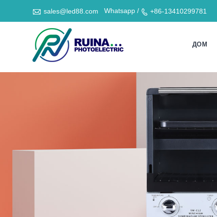

Whatsapp /
sales@led88.com
+86-13410299781

ДОМ