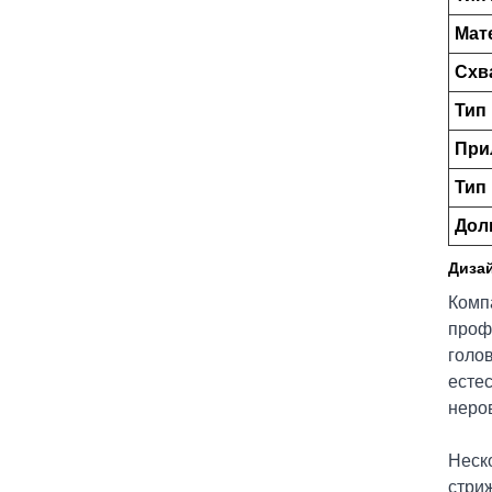
Мат
Схв
Тип
При
Тип
Дол
Диза
Компа
проф
голов
естес
неро
Неск
стриж