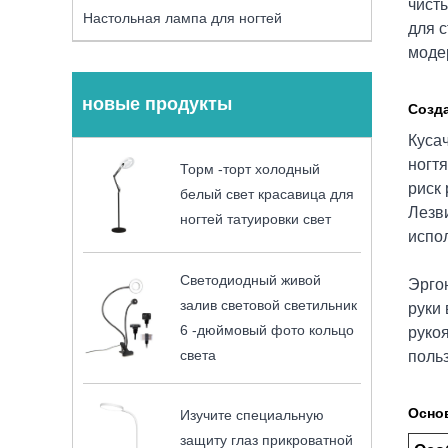
чист
Настольная лампа для ногтей
для 
моде
новые продукты
Созда
Куса
ногтя
Торм -торт холодный
риск
белый свет красавица для
Лезв
ногтей татуировки свет
испо
Светодиодный живой
Эрго
залив световой светильник
руки 
6 -дюймовый фото кольцо
руко
света
поль
Основ
Изучите специальную
защиту глаз прикроватной