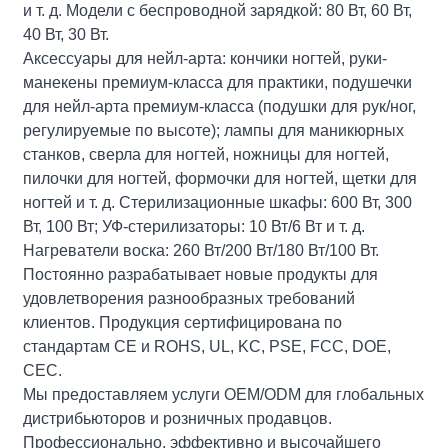
и т. д. Модели с беспроводной зарядкой: 80 Вт, 60 Вт,
40 Вт, 30 Вт.
Аксессуары для нейл-арта: кончики ногтей, руки-
манекены премиум-класса для практики, подушечки
для нейл-арта премиум-класса (подушки для рук/ног,
регулируемые по высоте); лампы для маникюрных
станков, сверла для ногтей, ножницы для ногтей,
пилочки для ногтей, формочки для ногтей, щетки для
ногтей и т. д. Стерилизационные шкафы: 600 Вт, 300
Вт, 100 Вт; УФ-стерилизаторы: 10 Вт/6 Вт и т. д.
Нагреватели воска: 260 Вт/200 Вт/180 Вт/100 Вт.
Постоянно разрабатывает новые продукты для
удовлетворения разнообразных требований
клиентов. Продукция сертифицирована по
стандартам CE и ROHS, UL, KC, PSE, FCC, DOE,
CEC.
Мы предоставляем услуги OEM/ODM для глобальных
дистрибьюторов и розничных продавцов.
Профессионально, эффективно и высочайшего