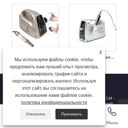
X
Портативный набор электрических сверл для ногтей с мощным двигателем 65 Вт, 35000 об/мин
Электрическая дрель для ногтей, наконечник 65 Вт, нелегко повредить, 35000 об/мин
Мы используем файлы cookie, чтобы
предложить вам лучший опыт просмотра,
анализировать трафик сайта и
персонализировать контент. Используя
этот сайт, вы соглашаетесь на
использование нами файлов cookie.
Copyright © 2025 Shenzhen Ruina Optoelectronic Co., Ltd -
политика конфиденциальности
ногтевая лампа, дрессировщик ногтей, сборщик гвоздей -
все права защищены.
Отклонять
Принимать
Email
Whatsapp
Inquiry
Phone