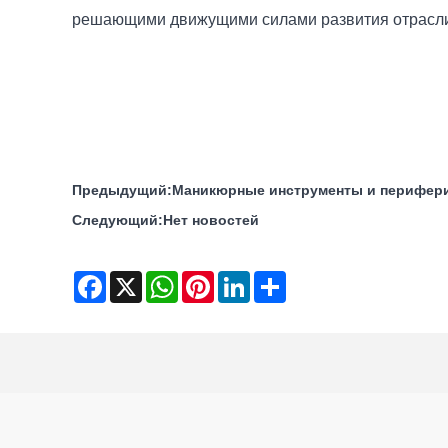
решающими движущими силами развития отрасл
Предыдущий:
Маникюрные инструменты и перифери
Следующий:
Нет новостей
Facebook
X
WhatsApp
Pinterest
LinkedIn
Share