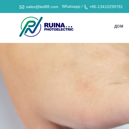

Whatsapp /
sales@led88.com
+86-13410299781

ДОМ